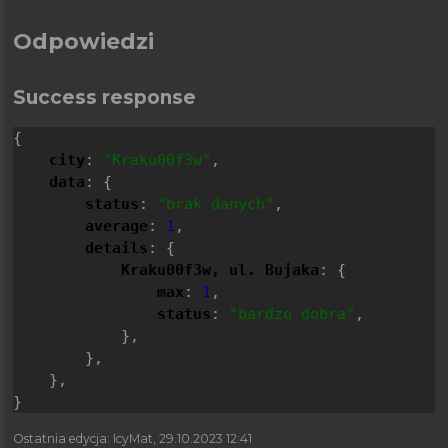
Odpowiedzi
Success response
{
city
: 
"Kraku00f3w"
,
data
: {
status
: 
"brak danych"
,
average
: 
1
,
details
: {
Kraku00f3w, ul. Bujaka
: {
max
: 
1
,
status
: 
"bardzo dobra"
,
            },
        },
    },
}
Ostatnia edycja: IcyMat, 29.10.2023 12:41