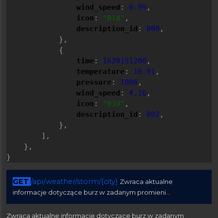
wind_speed
: 
6.99
,
icon
: 
"01d"
,
description_id
: 
800
,
            },
            {
time
: 
1620151200
,
temperature
: 
16.01
,
pressure
: 
1008
,
wind_speed
: 
4.16
,
icon
: 
"03d"
,
description_id
: 
802
,
            },
        ],
    },
}
GET
/api/weather/storm/{city}
Zwraca aktualne
informacje dotyczące burz w zadanym promieni...
Zwraca aktualne informacje dotyczące burz w zadanym