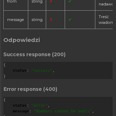
from
string
✗
✔
nadawcy
Treść
message
string
✗
✔
wiadomoś
Odpowiedzi
Success response (200)
{
status
: 
"success"
,
}
Error response (400)
{
status
: 
"error"
,
message
: 
"Numbers cannot be empty"
,