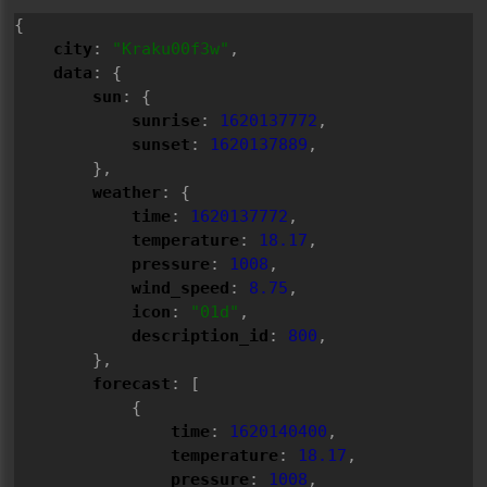
{
city
: 
"Kraku00f3w"
,
data
: {
sun
: {
sunrise
: 
1620137772
,
sunset
: 
1620137889
,
        },
weather
: {
time
: 
1620137772
,
temperature
: 
18.17
,
pressure
: 
1008
,
wind_speed
: 
8.75
,
icon
: 
"01d"
,
description_id
: 
800
,
        },
forecast
: [
            {
time
: 
1620140400
,
temperature
: 
18.17
,
pressure
: 
1008
,