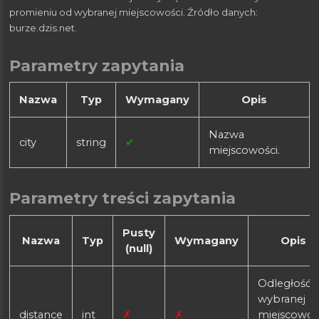
promieniu od wybranej miejscowości. Źródło danych:
burze.dzis.net.
Parametry zapytania
Nazwa
Typ
Wymagany
Opis
Nazwa
city
string
✔
miejscowości.
Parametry treści zapytania
Pusty
Nazwa
Typ
Wymagany
Opis
(null)
Odległość 
wybranej
distance
int
✗
✗
miejscowośc