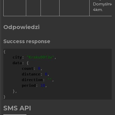
Domyślnie:
4km.
Odpowiedzi
Success response
{
city
: 
"Kraku00f3w"
,
data
: {
count
: 
0
,
distance
: 
0
,
direction
: 
""
,
period
: 
10
,
    },
}
SMS API