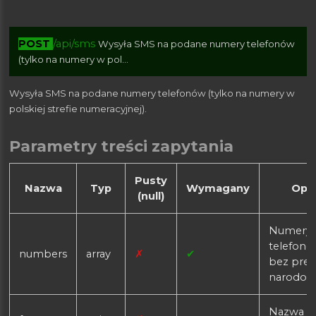
POST
/api/sms
Wysyła SMS na podane numery telefonów
(tylko na numery w pol...
Wysyła SMS na podane numery telefonów (tylko na numery w
polskiej strefie numeracyjnej).
Parametry treści zapytania
Pusty
Nazwa
Typ
Wymagany
Opi
(null)
Numery
telefon
numbers
array
✗
✔
bez pref
narodow
Nazwa